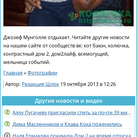
Джозеф Мунголле отдыхает. Читайте другие новости
на нашем сайте от сообществ вк: кот баюн, колючка,
контрастный дом 2, дом2лайф, всемогущий,
мельница событий.
Главная
»
Фотографии
Автор:
Редакция Шлок
19 октября 2013 в 12:26
Другие новости и видео
Аллу Пугачеву пригласили спеть за почти 39 миллионов рублей
Дима Масленников и Клава Кока поженились
Надя Ермакова покинула Дом 2 на время отпуска