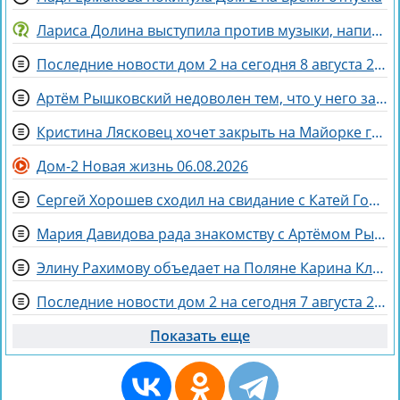
Лариса Долина выступила против музыки, написанной искусственным интеллектом
Последние новости дом 2 на сегодня 8 августа 2026
Артём Рышковский недоволен тем, что у него забрали баллы в конкурсе "Человек года"
Кристина Лясковец хочет закрыть на Майорке гештальт
Дом-2 Новая жизнь 06.08.2026
Сергей Хорошев сходил на свидание с Катей Гориной
Мария Давидова рада знакомству с Артёмом Рышковским на доме 2
Элину Рахимову объедает на Поляне Карина Клочкова
Последние новости дом 2 на сегодня 7 августа 2026
Показать еще