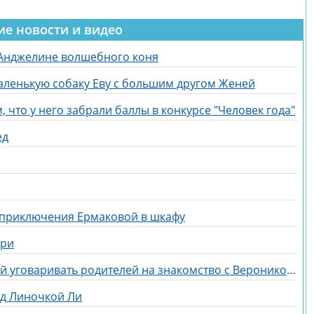
ие новости и видео
 Анджелине волшебного коня
аленькую собаку Еву с большим другом Женей
 что у него забрали баллы в конкурсе "Человек года"
ед
 приключения Ермаковой в шкафу
ери
Егор Мельников отправился домой уговаривать родителей на знакомство с Вероникой Гракович
ед Линочкой Ли