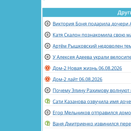
Друг
Виктория Боня подарила дочери
Катя Скалон познакомила свою м
Артём Рышковский недоволен тем,
У Алексея Адеева украли велосип
Дом-2 Новая жизнь 06.08.2026
Дом-2 лайт 06.08.2026
Почему Элину Рахимову волнуют
Сати Казанова озвучила имя доч
Ваня Дмитриенко извинился пер