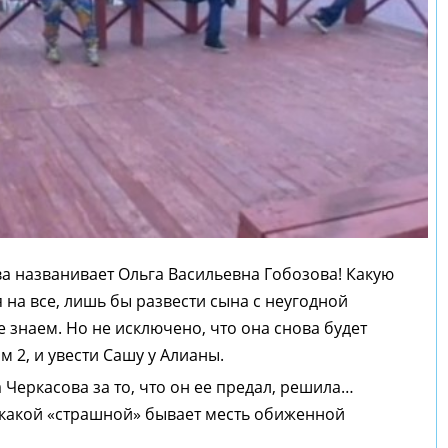
ва названивает Ольга Васильевна Гобозова! Какую
 на все, лишь бы развести сына с неугодной
 знаем. Но не исключено, что она снова будет
м 2, и увести Сашу у Алианы.
Черкасова за то, что он ее предал, решила…
т какой «страшной» бывает месть обиженной