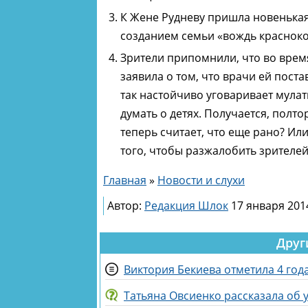
К Жене Рудневу пришла новенька
созданием семьи «вождь красноко
Зрители припомнили, что во врем
заявила о том, что врачи ей поста
так настойчиво уговаривает мулат
думать о детях. Получается, полто
теперь считает, что еще рано? Ил
того, чтобы разжалобить зрителей 
Главная
»
Новости и слухи
Автор:
Редакция Шлок
17 января 2014
Друг
Виктория Бекиева отметила 4 год
Татьяна Овсиенко рассказала об 