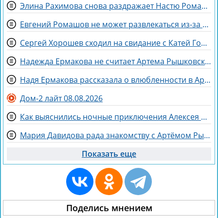
Элина Рахимова снова раздражает Настю Ромашову, флиртуя с её мужем Евгением
Евгений Ромашов не может развлекаться из-за беременности жены Анастасии
Сергей Хорошев сходил на свидание с Катей Гориной
Надежда Ермакова не считает Артема Рышковского «таблеткой» от неудачных отношений
Надя Ермакова рассказала о влюбленности в Артёма Рышковского
Дом-2 лайт 08.08.2026
Как выяснились ночные приключения Алексея Адеева, спасающего мир поэзией
Мария Давидова рада знакомству с Артёмом Рышковским на доме 2
Показать еще
Поделись мнением