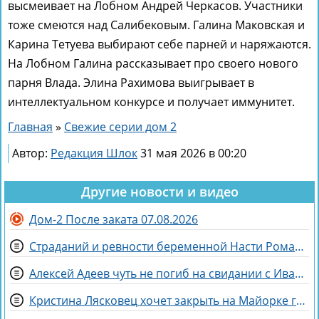
высмеивает на Лобном Андрей Черкасов. Участники
тоже смеются над Салибековым. Галина Маковская и
Карина Тетуева выбирают себе парней и наряжаются.
На Лобном Галина рассказывает про своего нового
парня Влада. Элина Рахимова выигрывает в
интеллектуальном конкурсе и получает иммунитет.
Главная
»
Свежие серии дом 2
Автор:
Редакция Шлок
31 мая 2026 в 00:20
Другие новости и видео
Дом-2 После заката 07.08.2026
Страданий и ревности беременной Насти Ромашовой не понимает Яна Фиткевич
Алексей Адеев чуть не погиб на свидании с Иваной Михайличенко
Кристина Лясковец хочет закрыть на Майорке гештальт