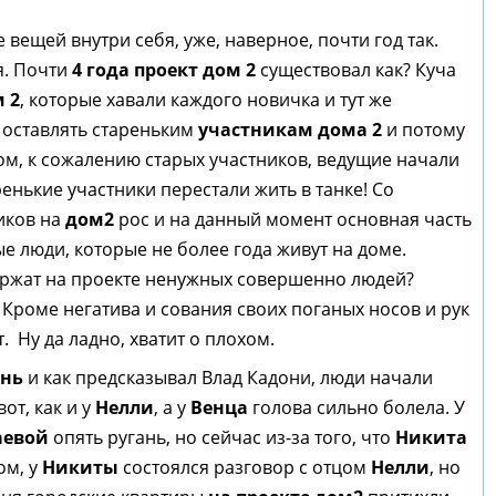
ещей внутри себя, уже, наверное, почти год так.
я. Почти
4 года проект дом 2
существовал как? Куча
 2
, которые хавали каждого новичка и тут же
 оставлять стареньким
участникам дома 2
и потому
ом, к сожалению старых участников, ведущие начали
енькие участники перестали жить в танке! Со
иков на
дом2
рос и на данный момент основная часть
ые люди, которые не более года живут на доме.
ержат на проекте ненужных совершенно людей?
. Кроме негатива и сования своих поганых носов и рук
 Ну да ладно, хватит о плохом.
ень
и как предсказывал Влад Кадони, люди начали
от, как и у
Нелли
, а у
Венца
голова сильно болела. У
аевой
опять ругань, но сейчас из-за того, что
Никита
ом, у
Никиты
состоялся разговор с отцом
Нелли
, но