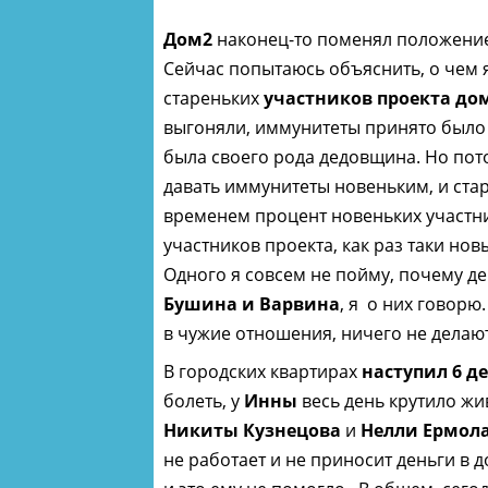
Дом2
наконец-то поменял положение в
Сейчас попытаюсь объяснить, о чем 
стареньких
участников проекта
дом
выгоняли, иммунитеты принято было
была своего рода дедовщина. Но пот
давать иммунитеты новеньким, и стар
временем процент новеньких участн
участников проекта, как раз таки нов
Одного я совсем не пойму, почему д
Бушина и Варвина
, я о них говорю
в чужие отношения, ничего не делают.
В городских квартирах
наступил 6 д
болеть, у
Инны
весь день крутило жив
Никиты Кузнецова
и
Нелли Ермол
не работает и не приносит деньги в д