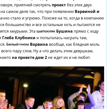
 говоря, приятней смотреть
проект
без этих двух
 на самом деле так, что при появлении
Варвиной и
ачно стало и угрюмо. Похоже на то, когда в компанию
ся большинство и все остальные хоть и пытаются не
вятся хмурыми. Эта
шапокляк
Бушина
прямо с ходу
ия
Глеба Клубники
и попыталась насрать там,
тся.
Белый гном
Варвина
вообще, как бледная моль
всего пару слов. Ну а что делать этим девушкам,
, никто
на проекте дом 2
не ждет их и не любит.