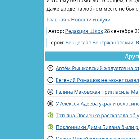
и это ему не помогло. В общем, сег
Даже вроде на лобном месте не был
Главная
»
Новости и слухи
Автор:
Редакция Шлок
28 сентября 20
Герои:
Венцеслав Венгржановский
,
В
Друг
Артём Рышковский жалуется на от
Евгений Ромашов не может развл
Галина Маковская пригласила Ма
У Алексея Адеева украли велосип
Татьяна Овсиенко рассказала об 
Поклонники Димы Билана были р
Ивана Михайличенко отказалась у