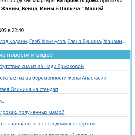
одня городские квартиры
на проекте дом2
притихли.
о
Жанны
,
Венца
,
Инны
и
Палыча
с
Машей
.
09 в 22:40
лад Кадони
,
Глеб Жемчугов
,
Елена Бушина
,
Жанайим Алыбаева
ие новости и видео
сутствие сна из-за Нади Ермаковой
екаться из-за беременности жены Анастасии
твея Осинина на стендап
ед
угрозах, полученных мамой
азочарованы его последним концертом
ходить с проекта за Алексеем Адеевым