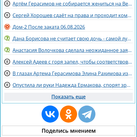
Артём Герасимов не собирается жениться на Веронике Строгановой
Сергей Хорошев сдаёт на права и проходит комиссию
Дом-2 После заката 06.08.2026
Дана Борисова не считает свою дочь - самой лучшей дочерью на свете
Анастасия Волочкова сделала неожиданное заявление о дочери
Алексей Адеев с горя запел, чтобы соответствовать Иване Михайличенко
В глазах Артема Герасимова Элина Рахимова из «питбуля» превратилась в «роллы»
Опустила ли руки Надежда Ермакова, спорят зрители Дома 2
Показать еще
Поделись мнением