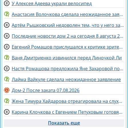
У Алексея Адеева украли велосипед
Анастасия Волочкова сделала неожиданное заявление о дочери
Артём Рышковский недоволен тем, что у него забрали баллы в конкурсе "Человек года"
Последние новости дом 2 на сегодня 8 августа 2026
Евгений Ромашов прислушался к критике зрителей Дома 2 и сменил причёску
Ваня Дмитриенко извинился перед Линочкой Ли
Настя Ромашова предложила Яне Захаровой пожить у неё в гардеробной
Лайма Вайкуле сделала неожиданное заявление
Дом-2 После заката 07.08.2026
Жена Тимура Хайдарова отреагировала на слухи о колдовстве
Карина Клочкова с Евгением Петуховым готовятся к «Китайским каникулам»
Показать еще