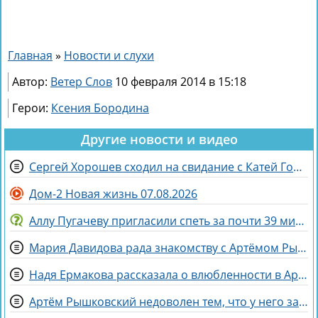
Главная
»
Новости и слухи
Автор:
Ветер Слов
10 февраля 2014 в 15:18
Герои:
Ксения Бородина
Другие новости и видео
Сергей Хорошев сходил на свидание с Катей Гориной
Дом-2 Новая жизнь 07.08.2026
Аллу Пугачеву пригласили спеть за почти 39 миллионов рублей
Мария Давидова рада знакомству с Артёмом Рышковским на доме 2
Надя Ермакова рассказала о влюбленности в Артёма Рышковского
Артём Рышковский недоволен тем, что у него забрали баллы в конкурсе "Человек года"