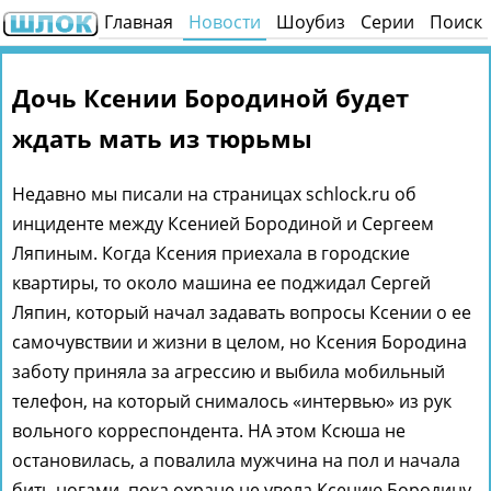
Главная
Новости
Шоубиз
Серии
Поиск
Дочь Ксении Бородиной будет
ждать мать из тюрьмы
Недавно мы писали на страницах schlock.ru об
инциденте между Ксенией Бородиной и Сергеем
Ляпиным. Когда Ксения приехала в городские
квартиры, то около машина ее поджидал Сергей
Ляпин, который начал задавать вопросы Ксении о ее
самочувствии и жизни в целом, но Ксения Бородина
заботу приняла за агрессию и выбила мобильный
телефон, на который снималось «интервью» из рук
вольного корреспондента. НА этом Ксюша не
остановилась, а повалила мужчина на пол и начала
бить ногами, пока охране не увела Ксению Бородину.