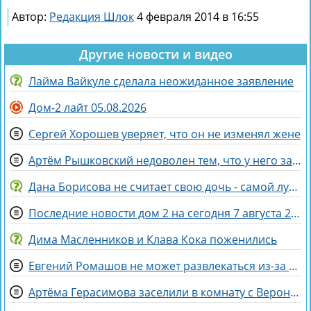
Автор:
Редакция Шлок
4 февраля 2014 в 16:55
Другие новости и видео
Лайма Вайкуле сделала неожиданное заявление
Дом-2 лайт 05.08.2026
Сергей Хорошев уверяет, что он не изменял жене
Артём Рышковский недоволен тем, что у него забрали баллы в конкурсе "Человек года"
Дана Борисова не считает свою дочь - самой лучшей дочерью на свете
Последние новости дом 2 на сегодня 7 августа 2026
Дима Масленников и Клава Кока поженились
Евгений Ромашов не может развлекаться из-за беременности жены Анастасии
Артёма Герасимова заселили в комнату с Вероникой Строгановой