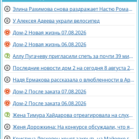
Элина Рахимова снова раздражает Настю Ромашову, флиртуя с её мужем Евгением
У Алексея Адеева украли велосипед
Дом-2 Новая жизнь 07.08.2026
Дом-2 Новая жизнь 06.08.2026
Аллу Пугачеву пригласили спеть за почти 39 миллионов рублей
Последние новости дом 2 на сегодня 8 августа 2026
Надя Ермакова рассказала о влюбленности в Артёма Рышковского
Дом-2 После заката 07.08.2026
Дом-2 После заката 06.08.2026
Жена Тимура Хайдарова отреагировала на слухи о колдовстве
Женя Дорожкина: На конкурсе обсуждали, что я злая и мстительная
Кристина Лясковец хочет закрыть на Майорке гештальт