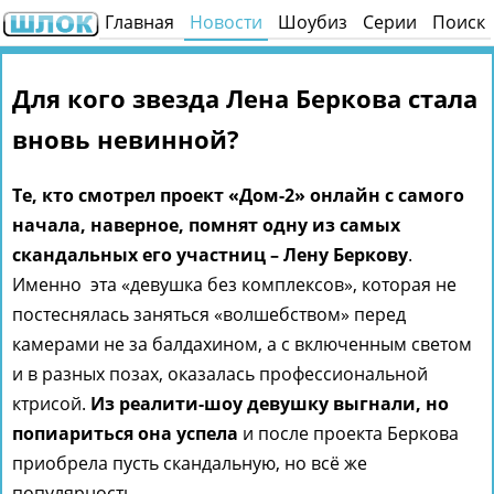
Главная
Новости
Шоубиз
Серии
Поиск
Для кого звезда Лена Беркова стала
вновь невинной?
Те, кто смотрел проект «Дом-2» онлайн с самого
начала, наверное, помнят одну из самых
скандальных его участниц – Лену Беркову
.
Именно эта «девушка без комплексов», которая не
постеснялась заняться «волшебством» перед
камерами не за балдахином, а с включенным светом
и в разных позах, оказалась профессиональной
ктрисой.
Из реалити-шоу девушку выгнали, но
попиариться она успела
и после проекта Беркова
приобрела пусть скандальную, но всё же
популярность.