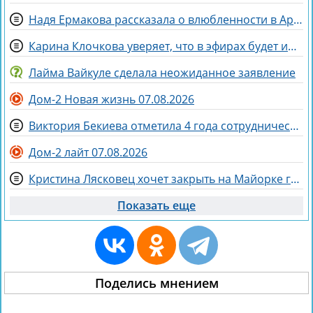
Надя Ермакова рассказала о влюбленности в Артёма Рышковского
Карина Клочкова уверяет, что в эфирах будет интересна её пара с Евгением Петуховым
Лайма Вайкуле сделала неожиданное заявление
Дом-2 Новая жизнь 07.08.2026
Виктория Бекиева отметила 4 года сотрудничества с Домом 2
Дом-2 лайт 07.08.2026
Кристина Лясковец хочет закрыть на Майорке гештальт
Показать еще
Поделись мнением