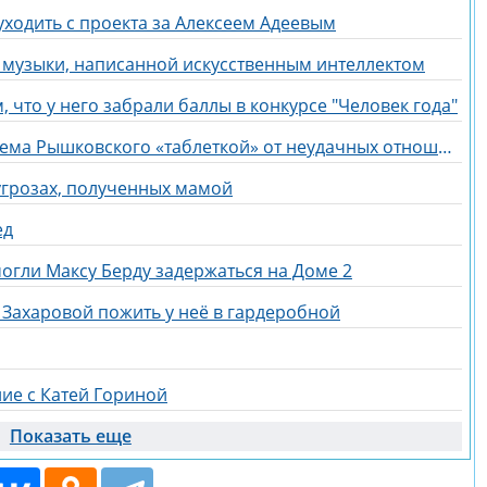
ходить с проекта за Алексеем Адеевым
 музыки, написанной искусственным интеллектом
 что у него забрали баллы в конкурсе "Человек года"
Надежда Ермакова не считает Артема Рышковского «таблеткой» от неудачных отношений
угрозах, полученных мамой
ед
огли Максу Берду задержаться на Доме 2
Захаровой пожить у неё в гардеробной
ие с Катей Гориной
Показать еще