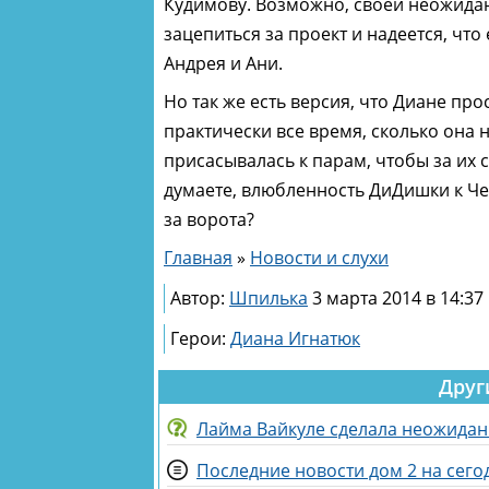
Кудимову. Возможно, своей неожидан
зацепиться за проект и надеется, что
Андрея и Ани.
Но так же есть версия, что Диане про
практически все время, сколько она н
присасывалась к парам, чтобы за их с
думаете, влюбленность ДиДишки к Че
за ворота?
Главная
»
Новости и слухи
Автор:
Шпилька
3 марта 2014 в 14:37
Герои:
Диана Игнатюк
Друг
Лайма Вайкуле сделала неожидан
Последние новости дом 2 на сегод