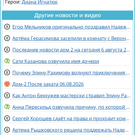
Герои:
Диана Игнатюк
Другие новости и видео
Егор Мельников оригинально поздравил Надежду Ермакову с разводом
Артёма Герасимова заселили в комнату с Вероникой Строгановой
Последние новости дом 2 на сегодня 6 августа 2026
Сати Казанова озвучила имя дочери
Почему Элину Рахимову волнуют приключения Ермаковой в шкафу
Дом-2 После заката 06.08.2026
Как Антон Беккужев мастерски стравил Элину Рахимову и Веронику Гракович
Анна Пересильд озвучила причину, по которой она выбрала курс Дарьи Мороз
Сергей Хорошев сдаёт на права и проходит комиссию
Артема Рышковского решила поддержать Надежда Ермакова