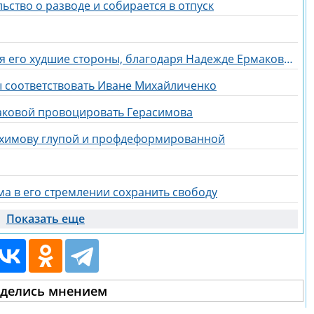
ьство о разводе и собирается в отпуск
У Артема Герасимова проявляются его худшие стороны, благодаря Надежде Ермаковой
бы соответствовать Иване Михайличенко
аковой провоцировать Герасимова
ахимову глупой и профдеформированной
а в его стремлении сохранить свободу
Показать еще
делись мнением