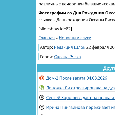
различные вечеринки бывших «сока
Фотографии со Дня Рождения Окс
ссылке – День рождения Оксаны Ряск
[slideshow id=82]
Главная
»
Новости и слухи
Автор:
Редакция Шлок
22 февраля 20
Герои:
Оксана Ряска
Друг
Дом-2 После заката 04.08.2026
Сергей Хорошев сдаёт на права 
Ирина Пингвинова переживает и