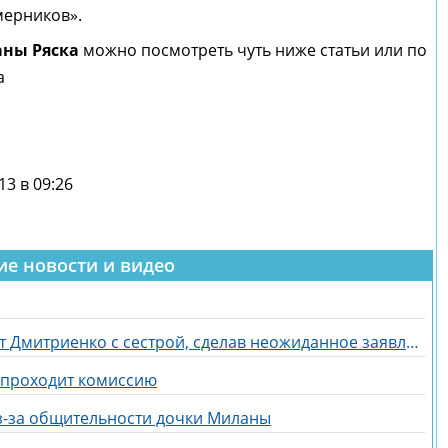
мерников».
аны Ряска
можно посмотреть чуть ниже статьи или по
а
13 в 09:26
ие новости и видео
Линочка Ли отреагировала на дуэт Дмитриенко с сестрой, сделав неожиданное заявление
и проходит комиссию
з-за общительности дочки Миланы