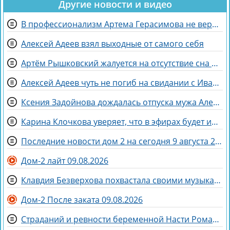
Другие новости и видео
В профессионализм Артема Герасимова не верят зрители Дома 2
Алексей Адеев взял выходные от самого себя
Артём Рышковский жалуется на отсутствие сна из-за Нади Ермаковой
Алексей Адеев чуть не погиб на свидании с Иваной Михайличенко
Ксения Задойнова дождалась отпуска мужа Александра
Карина Клочкова уверяет, что в эфирах будет интересна её пара с Евгением Петуховым
Последние новости дом 2 на сегодня 9 августа 2026
Дом-2 лайт 09.08.2026
Клавдия Безверхова похвастала своими музыкальными успехами
Дом-2 После заката 09.08.2026
Страданий и ревности беременной Насти Ромашовой не понимает Яна Фиткевич