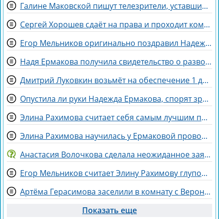
Галине Маковской пишут телезрители, уставшие от Элины Рахимовой
Сергей Хорошев сдаёт на права и проходит комиссию
Егор Мельников оригинально поздравил Надежду Ермакову с разводом
Надя Ермакова получила свидетельство о разводе и собирается в отпуск
Дмитрий Луковкин возьмёт на обеспечение 1 девушку
Опустила ли руки Надежда Ермакова, спорят зрители Дома 2
Элина Рахимова считает себя самым лучшим подарком на день рождения
Элина Рахимова научилась у Ермаковой провоцировать Герасимова
Анастасия Волочкова сделала неожиданное заявление о дочери
Егор Мельников считает Элину Рахимову глупой и профдеформированной
Артёма Герасимова заселили в комнату с Вероникой Строгановой
Показать еще