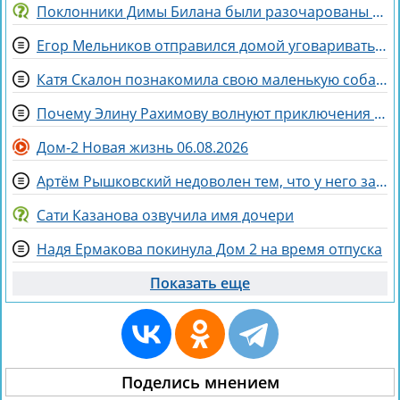
Поклонники Димы Билана были разочарованы его последним концертом
Егор Мельников отправился домой уговаривать родителей на знакомство с Вероникой Гракович
Катя Скалон познакомила свою маленькую собаку Еву с большим другом Женей
Почему Элину Рахимову волнуют приключения Ермаковой в шкафу
Дом-2 Новая жизнь 06.08.2026
Артём Рышковский недоволен тем, что у него забрали баллы в конкурсе "Человек года"
Сати Казанова озвучила имя дочери
Надя Ермакова покинула Дом 2 на время отпуска
Показать еще
Поделись мнением