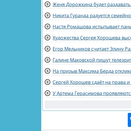
Женя Дорожкина будет раздават
Никита Гуранда радуется семейн
Настя Ромашова испытывает пани
Художества Сергея Хорошева выс
Егор Мельников считает Элину Р
Галине Маковской пишут телезри
На призыв Максима Берда отклик
Сергей Хорошев сдаёт на права 