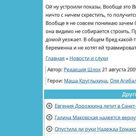
Ой ну устроили показы. Вообще это Ви
ничто с ничем скрестить, то получится
Вообще я не совсем понимаю зачем О
она видимо не собирается строить. П
домой уезжает. В общем бред какой-т
беременна и не хотят ей травмировать 
Главная
»
Новости и слухи
Автор:
Редакция Шлок
21 августа 200
Герои:
Маша Круглыхина
,
Оля Агиба
Друг
Евгения Дорожкина летит в Санкт
Опустила ли руки Надежда Ермако