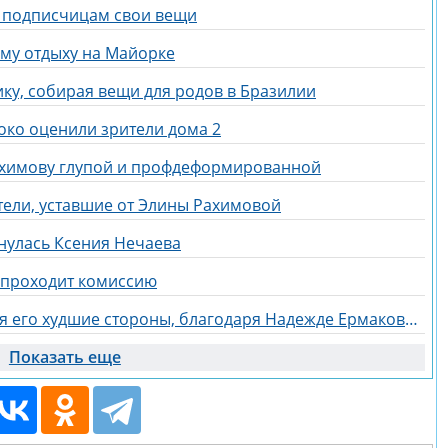
ь подписчицам свои вещи
ому отдыху на Майорке
ку, собирая вещи для родов в Бразилии
око оценили зрители дома 2
ахимову глупой и профдеформированной
тели, уставшие от Элины Рахимовой
нулась Ксения Нечаева
и проходит комиссию
У Артема Герасимова проявляются его худшие стороны, благодаря Надежде Ермаковой
Показать еще