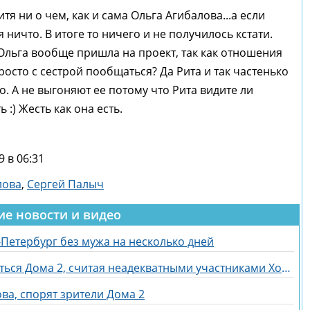
тя ни о чем, как и сама Ольга Агибалова...а если
 ничто. В итоге то ничего и не получилось кстати.
льга вообще пришла на проект, так как отношения
росто с сестрой пообщаться? Да Рита и так частенько
о. А не выгоняют ее потому что Рита видите ли
:) Жесть как она есть.
9 в 06:31
лова
,
Сергей Палыч
ие новости и видео
-Петербург без мужа на несколько дней
Галина Маковская надеется вернуться Дома 2, считая неадекватными участниками Хорошева, Адеева и Рахимову
ва, спорят зрители Дома 2