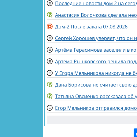
Последние новости дом 2 на сегод
Анастасия Волочкова сделала не
Дом-2 После заката 07.08.2026
Сергей Хорошев уверяет, что он 
Артёма Герасимова заселили в к
Артема Рышковского решила под
У Егора Мельникова никогда не б
Дана Борисова не считает свою д
Татьяна Овсиенко рассказала об 