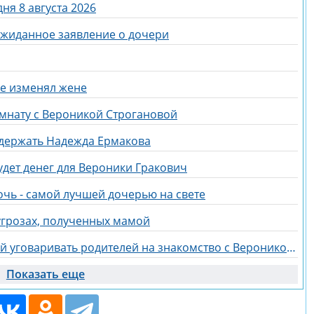
ня 8 августа 2026
ожиданное заявление о дочери
не изменял жене
омнату с Вероникой Строгановой
держать Надежда Ермакова
удет денег для Вероники Гракович
очь - самой лучшей дочерью на свете
угрозах, полученных мамой
Егор Мельников отправился домой уговаривать родителей на знакомство с Вероникой Гракович
Показать еще