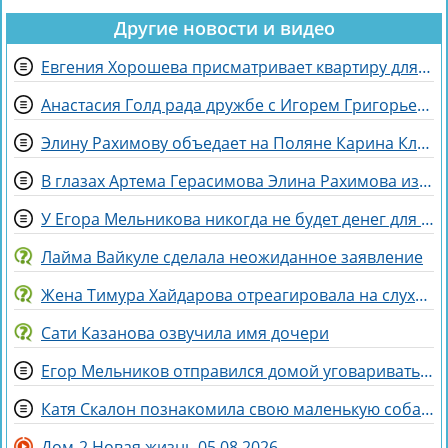
Другие новости и видео
Евгения Хорошева присматривает квартиру для покупки в Питере
Анастасия Голд рада дружбе с Игорем Григорьевым
Элину Рахимову объедает на Поляне Карина Клочкова
В глазах Артема Герасимова Элина Рахимова из «питбуля» превратилась в «роллы»
У Егора Мельникова никогда не будет денег для Вероники Гракович
Лайма Вайкуле сделала неожиданное заявление
Жена Тимура Хайдарова отреагировала на слухи о колдовстве
Сати Казанова озвучила имя дочери
Егор Мельников отправился домой уговаривать родителей на знакомство с Вероникой Гракович
Катя Скалон познакомила свою маленькую собаку Еву с большим другом Женей
Дом-2 Новая жизнь 05.08.2026