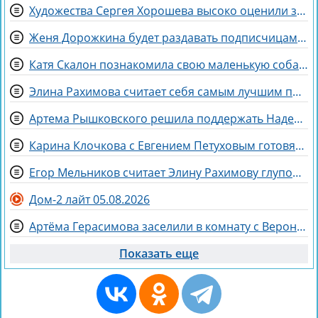
Художества Сергея Хорошева высоко оценили зрители дома 2
Женя Дорожкина будет раздавать подписчицам свои вещи
Катя Скалон познакомила свою маленькую собаку Еву с большим другом Женей
Элина Рахимова считает себя самым лучшим подарком на день рождения
Артема Рышковского решила поддержать Надежда Ермакова
Карина Клочкова с Евгением Петуховым готовятся к «Китайским каникулам»
Егор Мельников считает Элину Рахимову глупой и профдеформированной
Дом-2 лайт 05.08.2026
Артёма Герасимова заселили в комнату с Вероникой Строгановой
Показать еще