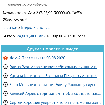
поведению на лобном.
Источник - ☜ Дом 2 ГНЕЗДО ПЕРЕСМЕШНИКА
ВКонтакте ☞
Главная
»
Видео и анонсы
Автор:
Редакция Шлок
10 марта 2014 в 15:23
Другие новости и видео
Дом-2 После заката 05.08.2026
Элина Рахимова считает себя самым лучшим подарком на день рождения
Карина Клочкова с Евгением Петуховым готовятся к «Китайским каникулам»
Егор Мельников считает Элину Рахимову глупой и профдеформированной
Алексей Адеев с горя запел, чтобы соответствовать Иване Михайличенко
Сергей Хорошев уверяет, что он не изменял жене