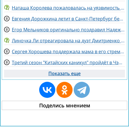
Наташа Королева пожаловалась на уязвимость артистов
Евгения Дорожкина летит в Санкт-Петербург без мужа на несколько дней
Егор Мельников оригинально поздравил Надежду Ермакову с разводом
Линочка Ли отреагировала на дуэт Дмитриенко с сестрой, сделав неожиданное заявление
Сергея Хорошева поддержала мама в его стремлении сохранить свободу
Третий сезон "Китайских каникул" пройдёт в Чэнду - самом счастливом городе Китая
Показать еще
Поделись мнением