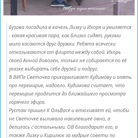
Бузова посадила в качель Лизку и Ихоря и умиляется
- какая красивая пара, как близко сидят, руками
мило касаются друг дружки. Ребята всячески
отказываются от флирта между собой. Ихорь
своей Анной доволен, только не собирается по её
указке выбирать себе друзей и подруг.
В ВИПе Светочка прикармливает Кудимову и опять
про перемирие, надоело. Кудимова считает, что
перемирие продлится до ближайшего просмотра
горячего эфира.
Рустам пришел К ОльВасе и втюхивает ей, чтобы
не Светочке выливала накипевшее овно, а
делилась с остальными. ОВ благодарит его, а
также Лизку и Кирилюк за мудрые советы по