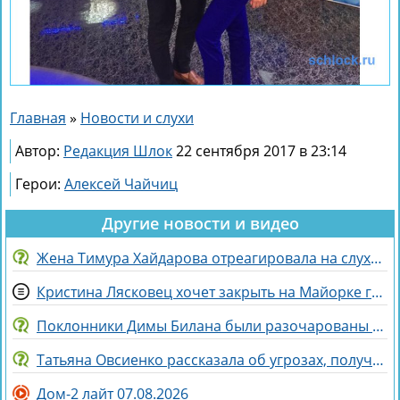
Главная
»
Новости и слухи
Автор:
Редакция Шлок
22 сентября 2017 в 23:14
Герои:
Алексей Чайчиц
Другие новости и видео
Жена Тимура Хайдарова отреагировала на слухи о колдовстве
Кристина Лясковец хочет закрыть на Майорке гештальт
Поклонники Димы Билана были разочарованы его последним концертом
Татьяна Овсиенко рассказала об угрозах, полученных мамой
Дом-2 лайт 07.08.2026