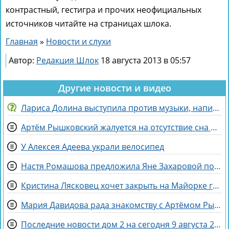
контрастный, гестигра и прочих неофициальных
источников читайте на страницах шлока.
Главная
»
Новости и слухи
Автор:
Редакция Шлок
18 августа 2013 в 05:57
Другие новости и видео
Лариса Долина выступила против музыки, написанной искусственным интеллектом
Артём Рышковский жалуется на отсутствие сна из-за Нади Ермаковой
У Алексея Адеева украли велосипед
Настя Ромашова предложила Яне Захаровой пожить у неё в гардеробной
Кристина Лясковец хочет закрыть на Майорке гештальт
Мария Давидова рада знакомству с Артёмом Рышковским на доме 2
Последние новости дом 2 на сегодня 9 августа 2026