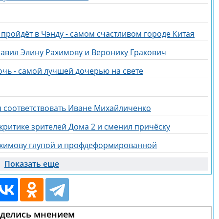
 пройдёт в Чэнду - самом счастливом городе Китая
равил Элину Рахимову и Веронику Гракович
очь - самой лучшей дочерью на свете
бы соответствовать Иване Михайличенко
критике зрителей Дома 2 и сменил причёску
ахимову глупой и профдеформированной
Показать еще
делись мнением