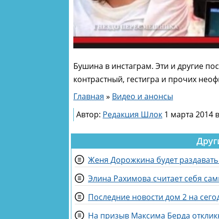
Бушина в инстаграм. Эти и другие пос
контрастный, гестигра и прочих нео
Главная
»
Видео и анонсы
Автор:
Редакция Шлок
1 марта 2014 в
Друг
Женя Дорожкина будет раздават
Элина Рахимова считает себя са
Последние новости дом 2 на сегод
На призыв Максима Берда отклик