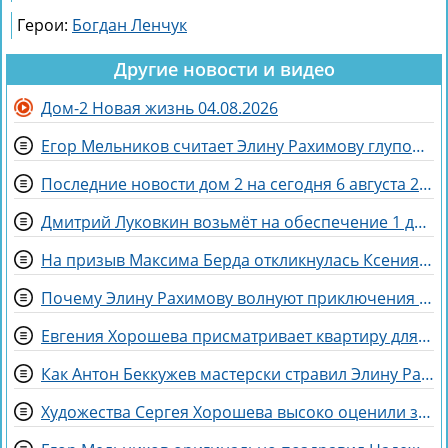
Герои:
Богдан Ленчук
Другие новости и видео
Дом-2 Новая жизнь 04.08.2026
Егор Мельников считает Элину Рахимову глупой и профдеформированной
Последние новости дом 2 на сегодня 6 августа 2026
Дмитрий Луковкин возьмёт на обеспечение 1 девушку
На призыв Максима Берда откликнулась Ксения Нечаева
Почему Элину Рахимову волнуют приключения Ермаковой в шкафу
Евгения Хорошева присматривает квартиру для покупки в Питере
Как Антон Беккужев мастерски стравил Элину Рахимову и Веронику Гракович
Художества Сергея Хорошева высоко оценили зрители дома 2