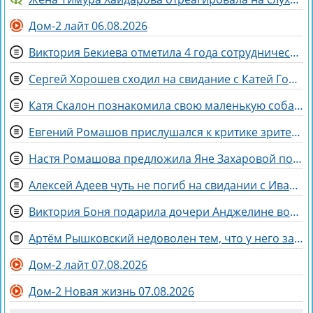
Дом-2 лайт 06.08.2026
Виктория Бекиева отметила 4 года сотрудничества с Домом 2
Сергей Хорошев сходил на свидание с Катей Гориной
Катя Скалон познакомила свою маленькую собаку Еву с большим другом Женей
Евгений Ромашов прислушался к критике зрителей Дома 2 и сменил причёску
Настя Ромашова предложила Яне Захаровой пожить у неё в гардеробной
Алексей Адеев чуть не погиб на свидании с Иваной Михайличенко
Виктория Боня подарила дочери Анджелине волшебного коня
Артём Рышковский недоволен тем, что у него забрали баллы в конкурсе "Человек года"
Дом-2 лайт 07.08.2026
Дом-2 Новая жизнь 07.08.2026