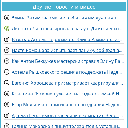
Другие новости и видео
Элина Рахимова считает себя самым лучшим подарком на день рождения
Линочка Ли отреагировала на дуэт Дмитриенко с сестрой, сделав неожиданное заявление
В глазах Артема Герасимова Элина Рахимова из «питбуля» превратилась в «роллы»
Настя Ромашова испытывает панику, собирая вещи для родов в Бразилии
Как Антон Беккужев мастерски стравил Элину Рахимову и Веронику Гракович
Артема Рышковского решила поддержать Надежда Ермакова
Евгения Хорошева присматривает квартиру для покупки в Питере
Кристина Лясковец улетает на отдых с семьёй Никиты Гуранды
Егор Мельников оригинально поздравил Надежду Ермакову с разводом
Артёма Герасимова заселили в комнату с Вероникой Строгановой
Галине Маковской пишут телезрители, уставшие от Элины Рахимовой