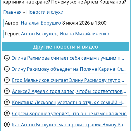
картинки на экране? Почему же не Артем Кошманов?
Главная
»
Новости и слухи
Автор:
Наталья Борушко
8 июля 2026 в 13:00
Герои:
Антон Беккужев
,
Ивана Михайличенко
Другие новости и видео
Элина Рахимова считает себя самым лучшим подарком на день рождения
Элину Рахимову объедает на Поляне Карина Клочкова
Егор Мельников считает Элину Рахимову глупой и профдеформированной
Алексей Адеев с горя запел, чтобы соответствовать Иване Михайличенко
Кристина Лясковец улетает на отдых с семьёй Никиты Гуранды
Сергей Хорошев уверяет, что он не изменял жене
Как Антон Беккужев мастерски стравил Элину Рахимову и Веронику Гракович