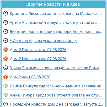
Другие новости и видео
Кристина Лясковец хочет закрыть на Майорке гештальт
Артём Рышковский жалуется на отсутствие сна из-за Нади Ермаковой
Виктория Боня подарила дочери Анджелине волшебного коня
У Алексея Адеева украли велосипед
Дом-2 После заката 07.08.2026
Дом-2 Новая жизнь 07.08.2026
Элина Рахимова снова раздражает Настю Ромашову, флиртуя с её мужем Евгением
Дом-2 лайт 08.08.2026
Лайма Вайкуле сделала неожиданное заявление
Жена Тимура Хайдарова отреагировала на слухи о колдовстве
Последние новости дом 2 на сегодня 9 августа 2026