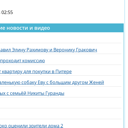
 02:55
ие новости и видео
равил Элину Рахимову и Веронику Гракович
и проходит комиссию
 квартиру для покупки в Питере
аленькую собаку Еву с большим другом Женей
дых с семьёй Никиты Гуранды
око оценили зрители дома 2