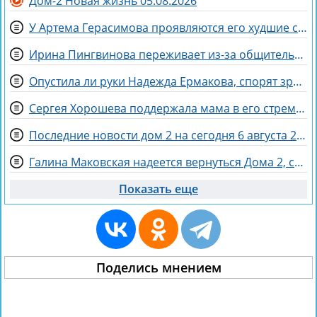
Дом-2 Новая жизнь 05.08.2026
У Артема Герасимова проявляются его худшие стороны, благодаря Надежде Ермаковой
Ирина Пингвинова переживает из-за общительности дочки Миланы
Опустила ли руки Надежда Ермакова, спорят зрители Дома 2
Сергея Хорошева поддержала мама в его стремлении сохранить свободу
Последние новости дом 2 на сегодня 6 августа 2026
Галина Маковская надеется вернуться Дома 2, считая неадекватными участниками Хорошева, Адеева и Рахимову
Показать еще
Поделись мнением