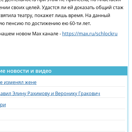
нии своих целей. Удастся ли ей доказать общий стаж
посвятила театру, покажет лишь время. На данный
ю пенсию по достижению ею 60-ти лет.
 нашем новом Max канале -
https://max.ru/schlockru
ие новости и видео
не изменял жене
равил Элину Рахимову и Веронику Гракович
ери