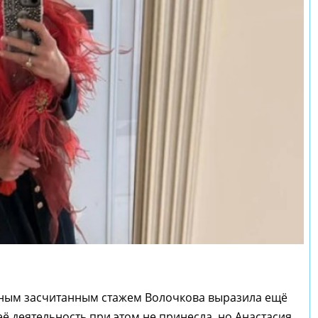
ным засчитанным стажем Волочкова выразила ещё
ё деятельность при этом не принесла, но Анастасия