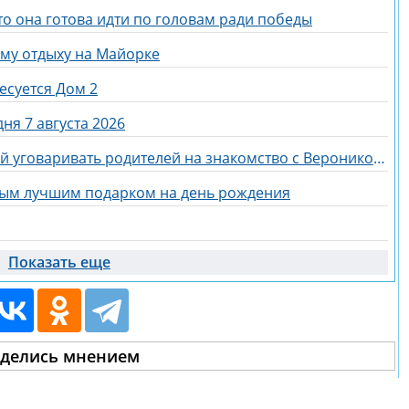
то она готова идти по головам ради победы
ому отдыху на Майорке
есуется Дом 2
ня 7 августа 2026
Егор Мельников отправился домой уговаривать родителей на знакомство с Вероникой Гракович
мым лучшим подарком на день рождения
Показать еще
делись мнением