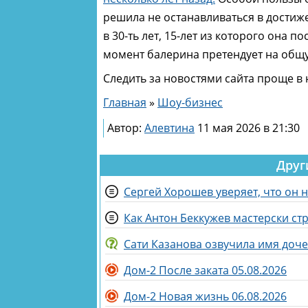
решила не останавливаться в достиже
в 30-ть лет, 15-лет из которого она 
момент балерина претендует на общу
Следить за новостями сайта проще в
Главная
»
Шоу-бизнес
Автор:
Алевтина
11 мая 2026 в 21:30
Друг
Сергей Хорошев уверяет, что он 
Как Антон Беккужев мастерски ст
Сати Казанова озвучила имя доч
Дом-2 После заката 05.08.2026
Дом-2 Новая жизнь 06.08.2026