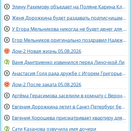
Элину Рахимову объедает на Поляне Карина Клочкова
Женя Дорожкина будет раздавать подписчицам свои вещи
У Егора Мельникова никогда не будет денег для Вероники Гракович
Егор Мельников оригинально поздравил Надежду Ермакову с разводом
Дом-2 Новая жизнь 05.08.2026
Ваня Дмитриенко извинился перед Линочкой Ли
Анастасия Голд рада дружбе с Игорем Григорьевым
Дом-2 После заката 05.08.2026
Артёма Герасимова заселили в комнату с Вероникой Строгановой
Евгения Дорожкина летит в Санкт-Петербург без мужа на несколько дней
Евгения Хорошева присматривает квартиру для покупки в Питере
Сати Казанова озвучила имя дочери