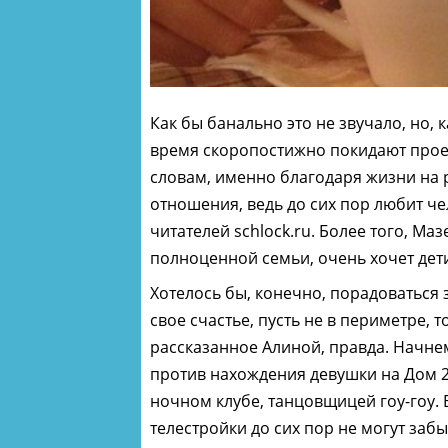
Как бы банально это не звучало, но, 
время скоропостижно покидают проек
словам, именно благодаря жизни на 
отношения, ведь до сих пор любит че
читателей schlock.ru. Более того, Ма
полноценной семьи, очень хочет дети
Хотелось бы, конечно, порадоваться 
свое счастье, пусть не в периметре, т
рассказанное Алиной, правда. Начнем
против нахождения девушки на Дом 2
ночном клубе, танцовщицей гоу-гоу. 
телестройки до сих пор не могут заб