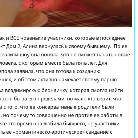
как и ВСЕ новенькие участники, которые в последнее
т Дом 2, Алина вернулась к своему бывшему. По ее
реалити-шоу она поняла, что не сможет начать новые
ловека, с которым вместе была пять лет. Для
зепова заявила, что она готова к созданию
шек, и об этом активно намекает своему парню.
за владимирскую блондинку, которая смогла найти
о хотя бы за его пределами, но мало кто верит, что
 с того, что ее консервативные родители были
, но почему то совершенно не против ее работы в
Все это время она любила бывшего, но участники
ыть ее «романтическо-эротическое» свидание с