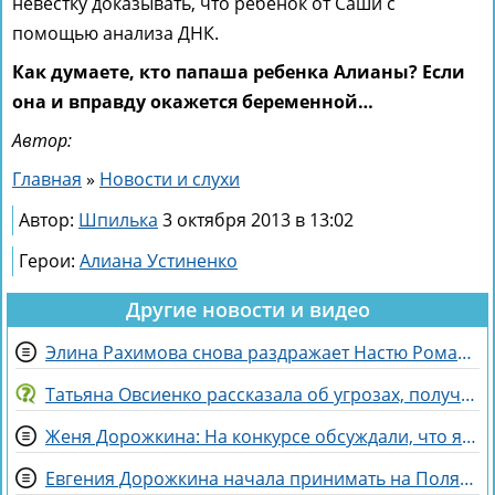
невестку доказывать, что ребенок от Саши с
помощью анализа ДНК.
Как думаете, кто папаша ребенка Алианы? Если
она и вправду окажется беременной…
Автор:
Главная
»
Новости и слухи
Автор:
Шпилька
3 октября 2013 в 13:02
Герои:
Алиана Устиненко
Другие новости и видео
Элина Рахимова снова раздражает Настю Ромашову, флиртуя с её мужем Евгением
Татьяна Овсиенко рассказала об угрозах, полученных мамой
Женя Дорожкина: На конкурсе обсуждали, что я злая и мстительная
Евгения Дорожкина начала принимать на Поляне первых клиенток