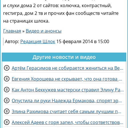
и слухи дома 2 от сайтов: колючка, контрастный,
гестигра, дом 2 тв и прочих фан сообществ читайте
на страницах шлока.
Главная
»
Видео и анонсы
Автор:
Редакция Шлок
15 февраля 2014 в 15:00
Другие новости и видео
Артём Герасимов не собирается жениться на Веронике Строгановой
Евгения Хорошева не скрывает, что она готова идти по головам ради победы
Как Антон Беккужев мастерски стравил Элину Рахимову и Веронику Гракович
Опустила ли руки Надежда Ермакова, спорят зрители Дома 2
Элина Рахимова считает себя самым лучшим подарком на день рождения
Алексей Адеев с горя запел, чтобы соответствовать Иване Михайличенко