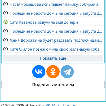
Настя Ромашова испытывает панику, собирая вещи для родов в Бразилии
Последние новости дом 2 на сегодня 6 августа 2026
Сати Казанова озвучила имя дочери
Последние новости дом 2 на сегодня 7 августа 2026
Женя Дорожкина будет раздавать подписчицам свои вещи
Катя Скалон познакомила свою маленькую собаку Еву с большим другом Женей
Показать еще
Поделись мнением
© 2009–2025 «Шлок.Ру»
ВК
,
Макс
.
Контакты