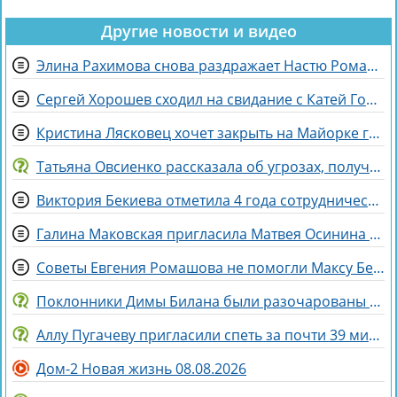
Другие новости и видео
Элина Рахимова снова раздражает Настю Ромашову, флиртуя с её мужем Евгением
Сергей Хорошев сходил на свидание с Катей Гориной
Кристина Лясковец хочет закрыть на Майорке гештальт
Татьяна Овсиенко рассказала об угрозах, полученных мамой
Виктория Бекиева отметила 4 года сотрудничества с Домом 2
Галина Маковская пригласила Матвея Осинина на стендап
Советы Евгения Ромашова не помогли Максу Берду задержаться на Доме 2
Поклонники Димы Билана были разочарованы его последним концертом
Аллу Пугачеву пригласили спеть за почти 39 миллионов рублей
Дом-2 Новая жизнь 08.08.2026