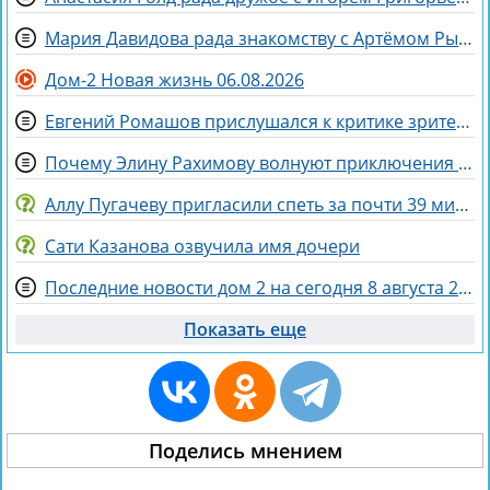
Мария Давидова рада знакомству с Артёмом Рышковским на доме 2
Дом-2 Новая жизнь 06.08.2026
Евгений Ромашов прислушался к критике зрителей Дома 2 и сменил причёску
Почему Элину Рахимову волнуют приключения Ермаковой в шкафу
Аллу Пугачеву пригласили спеть за почти 39 миллионов рублей
Сати Казанова озвучила имя дочери
Последние новости дом 2 на сегодня 8 августа 2026
Показать еще
Поделись мнением